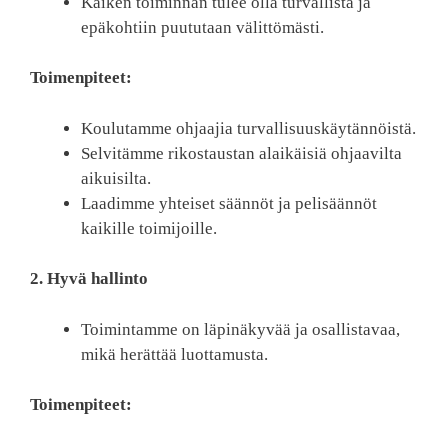
Kaiken toiminnan tulee olla turvallista ja
epäkohtiin puututaan välittömästi.
Toimenpiteet:
Koulutamme ohjaajia turvallisuuskäytännöistä.
Selvitämme rikostaustan alaikäisiä ohjaavilta
aikuisilta.
Laadimme yhteiset säännöt ja pelisäännöt
kaikille toimijoille.
2. Hyvä hallinto
Toimintamme on läpinäkyvää ja osallistavaa,
mikä herättää luottamusta.
Toimenpiteet: