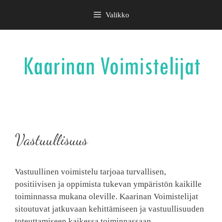
Siirry
Valikko
sisältöön
Vastuullisuus
Vastuullinen voimistelu tarjoaa turvallisen,
positiivisen ja oppimista tukevan ympäristön kaikille
toiminnassa mukana oleville. Kaarinan Voimistelijat
sitoutuvat jatkuvaan kehittämiseen ja vastuullisuuden
toteuttamiseen kaikessa toiminnassaan.