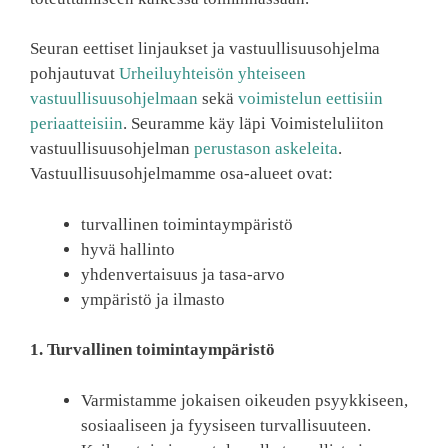
Seuran eettiset linjaukset ja vastuullisuusohjelma
pohjautuvat
Urheiluyhteisön yhteiseen
vastuullisuusohjelmaan
sekä
voimistelun eettisiin
periaatteisiin
. Seuramme käy läpi Voimisteluliiton
vastuullisuusohjelman
perustason askeleita
.
Vastuullisuusohjelmamme osa-alueet ovat:
turvallinen toimintaympäristö
hyvä hallinto
yhdenvertaisuus ja tasa-arvo
ympäristö ja ilmasto
1. Turvallinen toimintaympäristö
Varmistamme jokaisen oikeuden psyykkiseen,
sosiaaliseen ja fyysiseen turvallisuuteen.